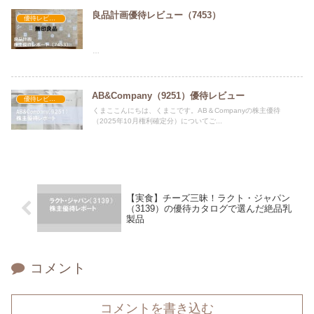
良品計画優待レビュー（7453）
優待レビュー
全国の無印良品でお買い物の際に、いつでも5%割引が適用される
優待カードを進呈します。
対象は、毎年8月末あるいは２月末時点の株主名簿に記載または記
録された、100株（1単元）以上を保有する株主のみなさんです。
AB&Company（9251）優待レビュー
優待レビュー
くまここんにちは、くまこです。AB＆Companyの株主優待
（2025年10月権利確定分）についてご...
【実食】チーズ三昧！ラクト・ジャパン
（3139）の優待カタログで選んだ絶品乳
製品
コメント
コメントを書き込む