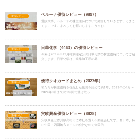
ベルーナ優待レビュー（9997）
優待レビュー
通販大手、ベルーナの株主優待について紹介していきます。くまこ
くまこです。よろしくお願いします。うさお...
日華化学（4463）の優待レビュー
優待レビュー
今回は202４年12月権利確定分の日華化学の株主優待についてご紹
介します。日華化学は、繊維加工用の界...
優待クオカードまとめ（2023年）
優待レビュー
私たちが株主優待を強化した投資を始めて約1年。2023年の4月〜
2024年3月までの1年間で受け取っ...
穴吹興産優待レビュー（8928）
優待レビュー
穴吹興産は香川県高松市に本社を置く不動産会社です。西日本、特
に中国・四国地方メインの会社なので全国的...