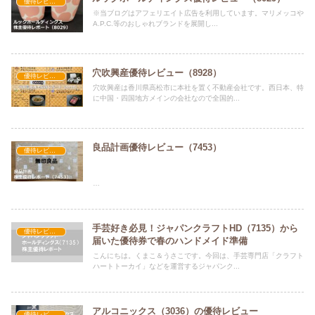
優待レビュー
※当ブログはアフェリエイト広告を利用しています。マリメッコや
A.P.C.等のおしゃれブランドを展開し...
穴吹興産優待レビュー（8928）
優待レビュー
穴吹興産は香川県高松市に本社を置く不動産会社です。西日本、特
に中国・四国地方メインの会社なので全国的...
良品計画優待レビュー（7453）
優待レビュー
全国の無印良品でお買い物の際に、いつでも5%割引が適用される
優待カードを進呈します。
対象は、毎年8月末あるいは２月末時点の株主名簿に記載または記
録された、100株（1単元）以上を保有する株主のみなさんです。
手芸好き必見！ジャパンクラフトHD（7135）から
優待レビュー
届いた優待券で春のハンドメイド準備
こんにちは。くまこ＆うさこです。今回は、手芸専門店「クラフト
ハートトーカイ」などを運営するジャパンク...
アルコニックス（3036）の優待レビュー
優待レビュー