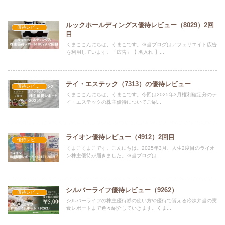
ルックホールディングス優待レビュー（8029）2回
優待レビュー
目
くまここんにちは、くまこです。※当ブログはアフェリエイト広告
を利用しています。「広告」【 名入れ 】...
テイ・エステック（7313）の優待レビュー
優待レビュー
くまここんにちは、くまこです。今回は2025年3月権利確定分のテ
イ・エステックの株主優待についてご紹...
ライオン優待レビュー（4912）2回目
優待レビュー
くまこくまこです。こんにちは。2025年3月、人生2度目のライオ
ン株主優待が届きました。※当ブログは...
シルバーライフ優待レビュー（9262）
優待レビュー
シルバーライフの株主優待券の使い方や優待で貰える冷凍弁当の実
食レポートまで色々紹介していきます。くま...