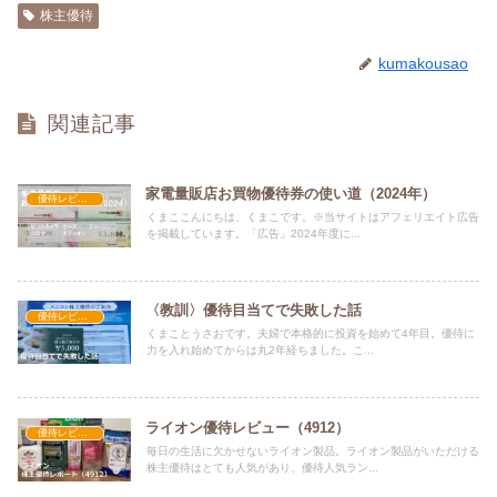
株主優待
kumakousao
関連記事
家電量販店お買物優待券の使い道（2024年）
優待レビュー
くまここんにちは、くまこです。※当サイトはアフェリエイト広告
を掲載しています。「広告」2024年度に...
〈教訓〉優待目当てで失敗した話
優待レビュー
くまことうさおです。夫婦で本格的に投資を始めて4年目。優待に
力を入れ始めてからは丸2年経ちました。こ...
ライオン優待レビュー（4912）
優待レビュー
毎日の生活に欠かせないライオン製品。ライオン製品がいただける
株主優待はとても人気があり、優待人気ラン...