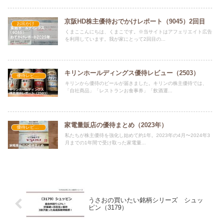
京阪HD株主優待おでかけレポート（9045）2回目
お出かけ
くまここんにちは、くまこです。※当サイトはアフェリエイト広告
を利用しています。我が家にとって2回目の...
キリンホールディングス優待レビュー（2503）
優待レビュー
キリンから優待のビールが届きました。キリンの株主優待では、
「自社商品」「レストランお食事券」「飲酒運...
家電量販店の優待まとめ（2023年）
優待レビュー
私たちが株主優待を強化し始めて約1年。2023年の4月〜2024年3
月までの1年間で受け取った家電量...
うさおの買いたい銘柄シリーズ シュッ
ピン（3179）