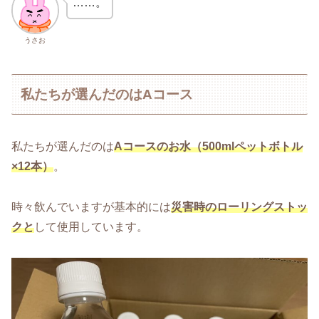
……。
うさお
私たちが選んだのはAコース
私たちが選んだのは
Aコースのお水（500mlペットボトル
×12本）
。
時々飲んでいますが基本的には
災害時のローリングストッ
クと
して使用しています。