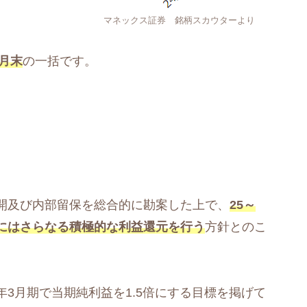
銘柄スカウターより
月末
の一括です。
開及び内部留保を総合的に勘案した上で、
25～
にはさらなる積極的な利益還元を行う
方針とのこ
6年3月期で当期純利益を1.5倍にする目標を掲げて