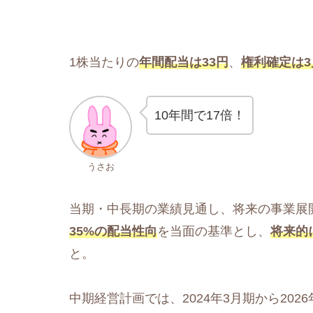
マネックス証券 
1株当たりの
年間配当は33円
、
権利確定は3
10年間で17倍！
うさお
当期・中長期の業績見通し、将来の事業展
35%の配当性向
を当面の基準とし、
将来的
と。
中期経営計画では、2024年3月期から202